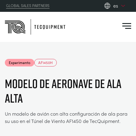
es
GLOBAL SALES PARTNERS
en_gb
Close
es
de
fr
PRODUCTS
ru
Experimento
AF1450H
pt
APPLICATIONS
AERODINÁMICA
zh
MODELO DE AERONAVE DE ALA
RESOURCES
ALTA
ENERGÍA SOLAR
AEROESPACIAL
ABOUT US
INGENIERÍA DE CONTROL
AGRICULTURA
DOWNLOADS
Un modelo de avión con alta configuración de ala para
su uso en el Túnel de Viento AF1450 de TecQuipment.
CONTACT US
OPTICAL EXTENSOMETRY
AUTOMOTRIZ
BLOG
ABOUT US