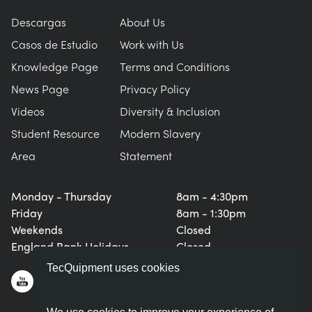
BLOG
Descargas
About Us
SISTEMAS DE ENERGÍA ELÉCTRICA
QUÍMICA Y FARMACÉUTICA
NEWS
Casos de Estudio
Work with Us
MY ACCOUNT
Knowledge Page
Terms and Conditions
CIENCIAS DE INGENIERÍA
CIVIL
VIDEOS
News Page
Privacy Policy
MY QUOTE
Videos
Diversity & Inclusion
MOTORES
CONSTRUCCIÓN
STUDENT RESOURCE AREA
Student Resource
Modern Slavery
Area
Statement
CONTROL AMBIENTAL
DEFENSA
Monday - Thursday
8am - 4:30pm
MECÁNICA DE FLUIDOS
BEBIDAS Y ALIMENTOS
Friday
8am - 1:30pm
Weekends
Closed
GENERAL PURPOSES ANCILARIES
MARINA
England Bank Holidays
Closed
TecQuipment uses cookies
PRUEBAS DE MATERIALES Y PROPIEDADES
METALES