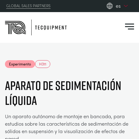
es
GLOBAL SALES PARTNERS
en_gb
Close
es
de
fr
PRODUCTS
ru
Experimento
H311
pt
APPLICATIONS
AERODINÁMICA
zh
APARATO DE SEDIMENTACIÓN
RESOURCES
LÍQUIDA
ENERGÍA SOLAR
AEROESPACIAL
ABOUT US
INGENIERÍA DE CONTROL
AGRICULTURA
DOWNLOADS
Un aparato autónomo de montaje en bancada, para
estudios sobre las características de sedimentación de
CONTACT US
sólidos en suspensión y la visualización de efectos de
OPTICAL EXTENSOMETRY
AUTOMOTRIZ
BLOG
ABOUT US
pared.