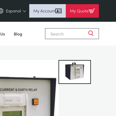
Espanol
My Account
My Quote
English (en)
Close
Espanol (es)
 Us
Blog
Deutsch (de)
Français (fr)
Pусский (ru)
中國人 (zh)