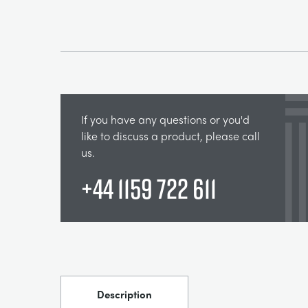
If you have any questions or you'd
like to discuss a product, please call
us.
+44 1159 722 611
Description