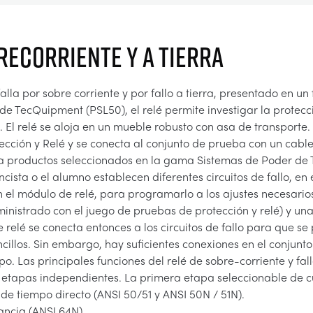
RECORRIENTE Y A TIERRA
falla por sobre corriente y por fallo a tierra, presentado en u
de TecQuipment (PSL50), el relé permite investigar la protecc
 El relé se aloja en un mueble robusto con asa de transporte.
ección y Relé y se conecta al conjunto de prueba con un cable
ra productos seleccionados en la gama Sistemas de Poder de 
encista o el alumno establecen diferentes circuitos de fallo, e
 en el módulo de relé, para programarlo a los ajustes necesar
(suministrado con el juego de pruebas de protección y relé) y
 relé se conecta entonces a los circuitos de fallo para que s
ncillos. Sin embargo, hay suficientes conexiones en el conjunt
 Las principales funciones del relé de sobre-corriente y fallo
res etapas independientes. La primera etapa seleccionable de 
 de tiempo directo (ANSI 50/51 y ANSI 50N / 51N).
dancia (ANSI 64N)