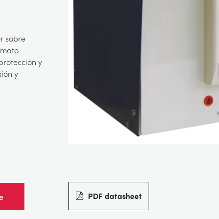
or sobre
ormato
protección y
ión y
PDF datasheet
e