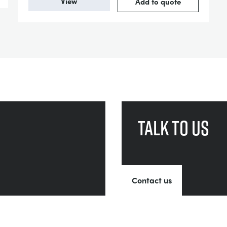
View
Add to quote
Talk to us
Contact us