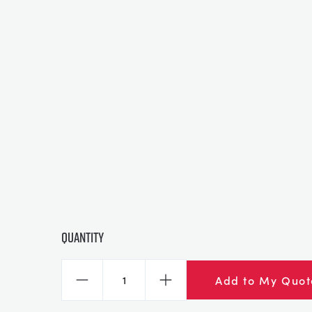
Quantity
Add to My Quot
Decrease
Increase