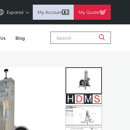
Espanol
My Account
My Quote
English (en)
Close
Espanol (es)
 Us
Blog
Deutsch (de)
Français (fr)
Pусский (ru)
中國人 (zh)