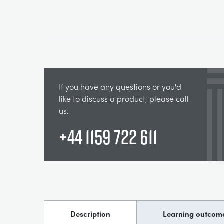
If you have any questions or you'd
like to discuss a product, please call
us.
+44 1159 722 611
Description
Learning outcom