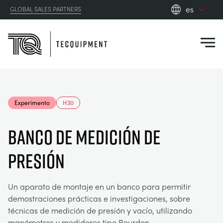
es
GLOBAL SALES PARTNERS
en_gb
Close
es
de
fr
PRODUCTS
ru
Experimento
H30
pt
APPLICATIONS
AERODINÁMICA
zh
BANCO DE MEDICIÓN DE
RESOURCES
PRESIÓN
ENERGÍA SOLAR
AEROESPACIAL
ABOUT US
INGENIERÍA DE CONTROL
AGRICULTURA
DOWNLOADS
Un aparato de montaje en un banco para permitir
demostraciones prácticas e investigaciones, sobre
CONTACT US
técnicas de medición de presión y vacío, utilizando
OPTICAL EXTENSOMETRY
AUTOMOTRIZ
BLOG
ABOUT US
manómetros y medidores tipo Bourdon.