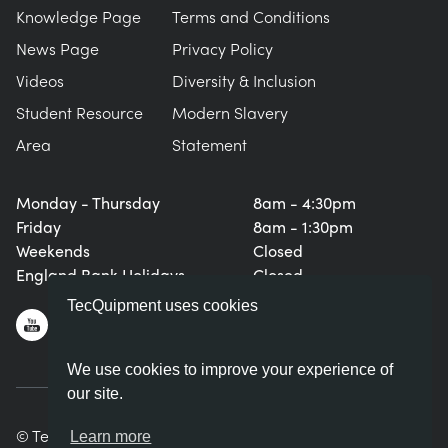
Knowledge Page
Terms and Conditions
News Page
Privacy Policy
Videos
Diversity & Inclusion
Student Resource
Modern Slavery
Area
Statement
Monday - Thursday
8am - 4:30pm
Friday
8am - 1:30pm
Weekends
Closed
England Bank Holidays
Closed
TecQuipment uses cookies
We use cookies to improve your experience of
our site.
© TecQuipment Ltd. All rights reserved.
Learn more