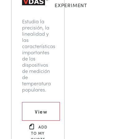
EXPERIMENT
ESTRUCTURAS
MINERIA
Estudia la
CONTROL DE PROCESOS
GAS Y PETROLEO
precisión, la
linealidad y
las
FUNDAMENTOS DE LA ESTÁTICA
ENERGÍA
características
importantes
de los
TEORÍA DE LAS MÁQUINAS
FERROCARRILES
dispositivos
de medición
de
TERMODINÁMICA
ENERGÍA RENOVABLE
temperatura
populares.
VDAS
SERVICIOS PÚBLICOS
View
ADD
TO MY