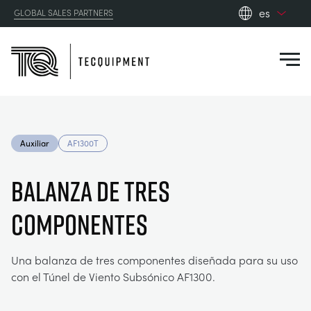
es
GLOBAL SALES PARTNERS
en_gb
Close
es
de
fr
PRODUCTS
ru
Auxiliar
AF1300T
pt
APPLICATIONS
AERODINÁMICA
zh
BALANZA DE TRES
RESOURCES
COMPONENTES
ENERGÍA SOLAR
AEROESPACIAL
ABOUT US
INGENIERÍA DE CONTROL
AGRICULTURA
DOWNLOADS
Una balanza de tres componentes diseñada para su uso
con el Túnel de Viento Subsónico AF1300.
CONTACT US
OPTICAL EXTENSOMETRY
AUTOMOTRIZ
BLOG
ABOUT US