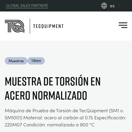
es
GLOBAL SALES PARTNERS
en_gb
Close
es
de
fr
PRODUCTS
ru
Muestras
TR1011
pt
APPLICATIONS
AERODINÁMICA
zh
MUESTRA DE TORSIÓN EN
RESOURCES
ACERO NORMALIZADO
ENERGÍA SOLAR
AEROESPACIAL
ABOUT US
INGENIERÍA DE CONTROL
AGRICULTURA
DOWNLOADS
Máquina de Prueba de Torsión de TecQuipment (SM1 o
SM1001) Material: acero al carbón al 0.1% Especificación:
CONTACT US
220M07 Condición: normalizado a 900 °C
OPTICAL EXTENSOMETRY
AUTOMOTRIZ
BLOG
ABOUT US