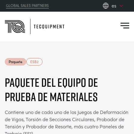
es
GLOBAL SALES PARTNERS
en_gb
Close
es
de
fr
PRODUCTS
ru
Paquete
ESB2
pt
APPLICATIONS
AERODINÁMICA
zh
PAQUETE DEL EQUIPO DE
RESOURCES
PRUEBA DE MATERIALES
ENERGÍA SOLAR
AEROESPACIAL
ABOUT US
INGENIERÍA DE CONTROL
AGRICULTURA
DOWNLOADS
Contiene uno de cada uno de los Juegos de Deformación
de Vigas, Torsión de Secciones Circulares, Probador de
CONTACT US
Tensión y Probador de Resorte, más cuatro Paneles de
OPTICAL EXTENSOMETRY
AUTOMOTRIZ
BLOG
ABOUT US
Trabajo (ES1).