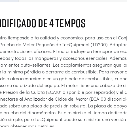
DIFICADO DE 4 TEMPOS
uatro tiemposde alta calidad y económico, para uso con el C
 Prueba de Motor Pequeño de TecQuipment (TD200). Adaptad
o demostraciones eficaces. El motor incluye un termopar de e
bas y todas las mangueras y accesorios esenciales. Además,
plamientos auto-sellantes. Los acoplamientos aseguran que l
n la mínima pérdida o derrame de combustible. Para mayor c
ado o almacenamiento en un gabinete de combustibles, cuando
so no autorizado del equipo. El motor tiene una cabeza de ci
e Presión de la Culata (ECA101 disponible por separado) y el
nectarse al Analizador de Ciclos del Motor (ECA100 disponib
ado sobre una placa de precisión robusta. La placa de apoyo
o de prueba del dinamómetro. Esto minimiza el tiempo dedicad
cción simple, pero TecQuipment puede suministrar una versión
para obtener más detalles.