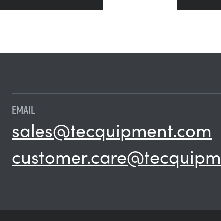
EMAIL
sales@tecquipment.com
customer.care@tecquipm