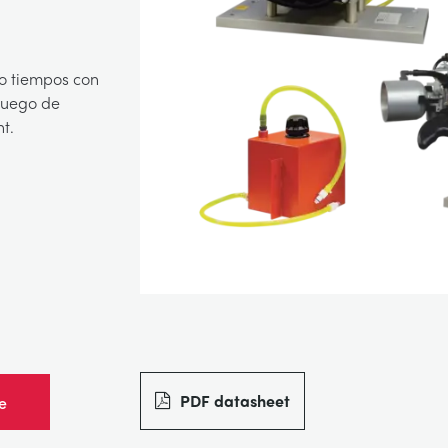
ro tiempos con
 Juego de
t.
PDF datasheet
e