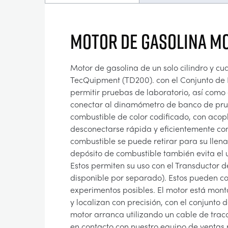
MOTOR DE GASOLINA MO
Motor de gasolina de un solo cilindro y c
TecQuipment (TD200). con el Conjunto de
permitir pruebas de laboratorio, así com
conectar al dinamómetro de banco de prue
combustible de color codificado, con aco
desconectarse rápida y eficientemente co
combustible se puede retirar para su llen
depósito de combustible también evita el u
Estos permiten su uso con el Transductor d
disponible por separado). Estos pueden co
experimentos posibles. El motor está mont
y localizan con precisión, con el conjunt
motor arranca utilizando un cable de tra
en contacto con nuestro equipo de ventas 