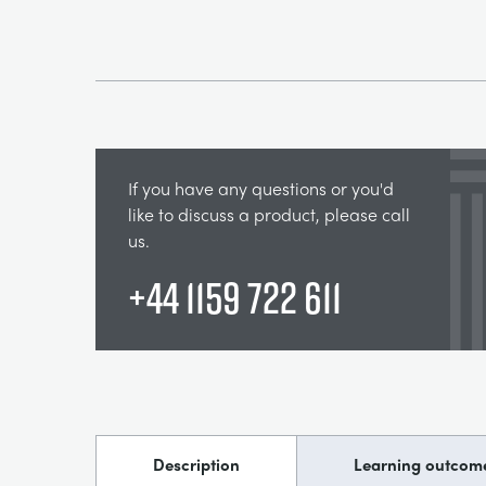
If you have any questions or you'd
like to discuss a product, please call
us.
+44 1159 722 611
Description
Learning outcom