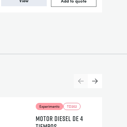
View
Add to quote
Previous
Next
Experimento
TD202
MOTOR DIESEL DE 4
TIEMPOS