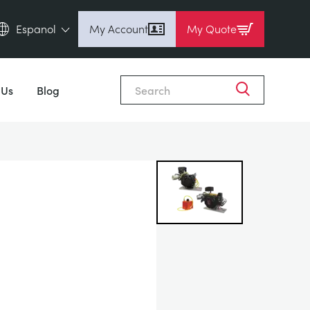
Espanol
My Account
My Quote
English (en)
Close
Espanol (es)
 Us
Blog
Deutsch (de)
Français (fr)
Pусский (ru)
中國人 (zh)