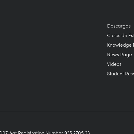
Descargas
Casos de Es
Knowledge 
News Page
Videos
Student Res
107. Vat Registration Number 935 2705 23