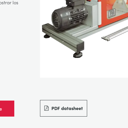
trar los
PDF datasheet
e