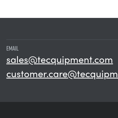
EMAIL
sales@tecquipment.com
customer.care@tecquipm