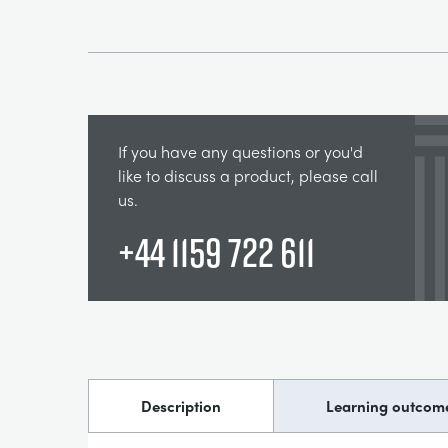
If you have any questions or you'd
like to discuss a product, please call
us.
+44 1159 722 611
Description
Learning outcom