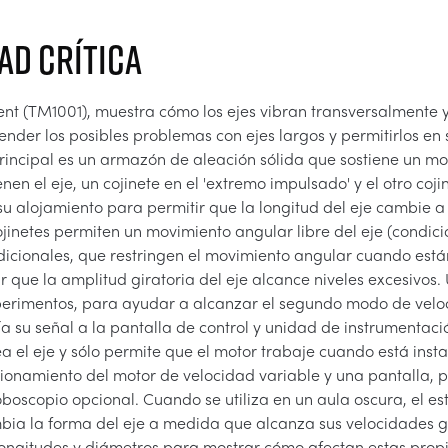
DAD CRÍTICA
t (TM1001), muestra cómo los ejes vibran transversalmente y 
ender los posibles problemas con ejes largos y permitirlos en 
rincipal es un armazón de aleación sólida que sostiene un mot
n el eje, un cojinete en el 'extremo impulsado' y el otro cojine
 su alojamiento para permitir que la longitud del eje cambie a
jinetes permiten un movimiento angular libre del eje (condici
dicionales, que restringen el movimiento angular cuando están
r que la amplitud giratoria del eje alcance niveles excesivos
xperimentos, para ayudar a alcanzar el segundo modo de veloc
a su señal a la pantalla de control y unidad de instrumentac
el eje y sólo permite que el motor trabaje cuando está insta
ionamiento del motor de velocidad variable y una pantalla, p
oboscopio opcional. Cuando se utiliza en un aula oscura, el e
a la forma del eje a medida que alcanza sus velocidades gira
ongitudes y diámetros para mostrar cómo afectan estas propied