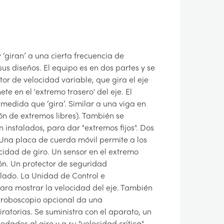
‘giran’ a una cierta frecuencia de
sus diseños. El equipo es en dos partes y se
or de velocidad variable, que gira el eje
te en el 'extremo trasero' del eje. El
 medida que ‘gira’. Similar a una viga en
ón de extremos libres). También se
 instalados, para dar "extremos fijos". Dos
. Una placa de cuerda móvil permite a los
idad de giro. Un sensor en el extremo
ión. Un protector de seguridad
lado. La Unidad de Control e
ara mostrar la velocidad del eje. También
stroboscopio opcional da una
torias. Se suministra con el aparato, un
ades al giro y a su "velocidad crítica".