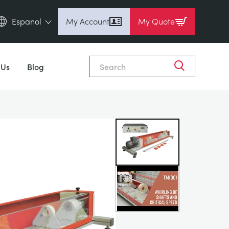
Espanol
My Account
My Quote
English (en)
Close
Espanol (es)
 Us
Blog
Deutsch (de)
Français (fr)
Pусский (ru)
中國人 (zh)