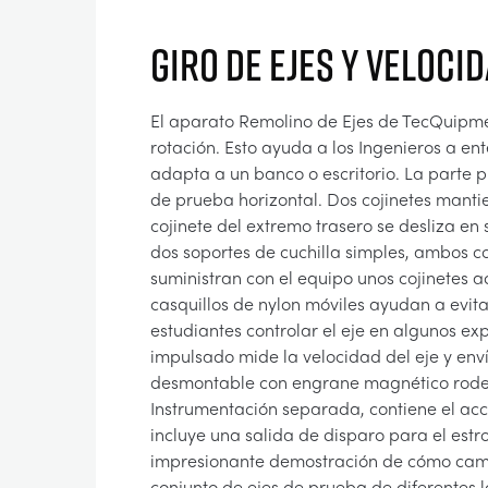
GIRO DE EJES Y VELOCI
El aparato Remolino de Ejes de TecQuipmen
rotación. Esto ayuda a los Ingenieros a ent
adapta a un banco o escritorio. La parte p
de prueba horizontal. Dos cojinetes mantiene
cojinete del extremo trasero se desliza en
dos soportes de cuchilla simples, ambos co
suministran con el equipo unos cojinetes a
casquillos de nylon móviles ayudan a evita
estudiantes controlar el eje en algunos e
impulsado mide la velocidad del eje y enví
desmontable con engrane magnético rodea 
Instrumentación separada, contiene el acc
incluye una salida de disparo para el estr
impresionante demostración de cómo cambi
conjunto de ejes de prueba de diferentes l