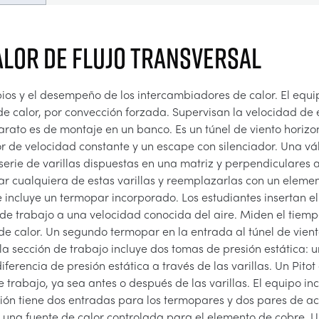
LOR DE FLUJO TRANSVERSAL
pios y el desempeño de los intercambiadores de calor. El equi
de calor, por convección forzada. Supervisan la velocidad de
parato es de montaje en un banco. Es un túnel de viento horiz
or de velocidad constante y un escape con silenciador. Una válv
serie de varillas dispuestas en una matriz y perpendiculares a 
r cualquiera de estas varillas y reemplazarlas con un element
incluye un termopar incorporado. Los estudiantes insertan e
 de trabajo a una velocidad conocida del aire. Miden el tiem
de calor. Un segundo termopar en la entrada al túnel de vient
la sección de trabajo incluye dos tomas de presión estática: u
iferencia de presión estática a través de las varillas. Un Pito
de trabajo, ya sea antes o después de las varillas. El equipo 
ión tiene dos entradas para los termopares y dos pares de a
 una fuente de calor controlada para el elemento de cobre. Un