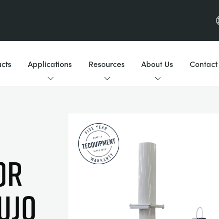
cts
Applications
Resources
About Us
Contact
OR
UJO