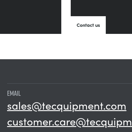
Contact us
EMAIL
sales@tecquipment.com
customer.care@tecquipm