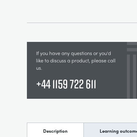
If you have any questions or you'd
like to discuss a product, please call
us.
+44 1159 722 611
Description
Learning outcom