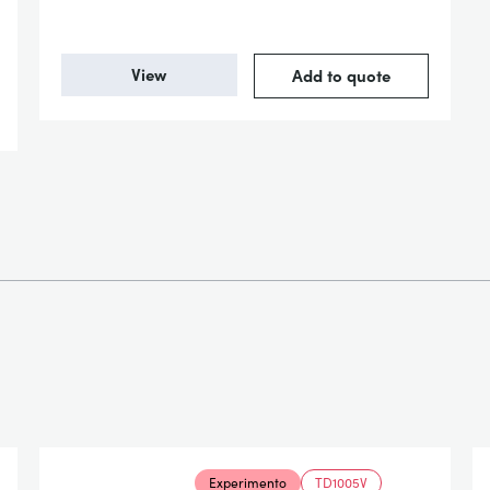
View
Add to quote
Experimento
TD1005V