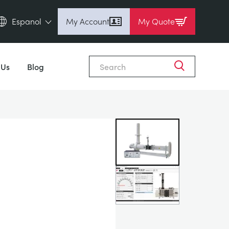
Espanol
My Account
My Quote
English (en)
Close
Espanol (es)
 Us
Blog
Deutsch (de)
Français (fr)
Pусский (ru)
中國人 (zh)