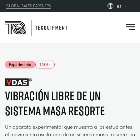
es
GLOBAL SALES PARTNERS
en_gb
Close
es
de
fr
PRODUCTS
ru
Experimento
TM164
pt
APPLICATIONS
AERODINÁMICA
zh
VIBRACIÓN LIBRE DE UN
RESOURCES
ENERGÍA SOLAR
AEROESPACIAL
SISTEMA MASA RESORTE
ABOUT US
INGENIERÍA DE CONTROL
AGRICULTURA
DOWNLOADS
Un aparato experimental que muestra a los estudiantes
CONTACT US
el movimiento oscilatorio de un sistema masa-resorte. en
OPTICAL EXTENSOMETRY
AUTOMOTRIZ
BLOG
ABOUT US