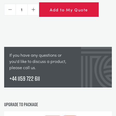
Add to My Quote
Decrease
Increase
If you have any questions or
you'd like to discuss a product,
please call us.
+44 1159 722 611
Upgrade to package