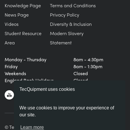
Knowledge Page
Terms and Conditions
News Page
Privacy Policy
Videos
Diversity & Inclusion
Student Resource
Modern Slavery
Area
Statement
Monday - Thursday
8am - 4:30pm
Friday
8am - 1:30pm
Weekends
Closed
England Bank Holidays
Closed
TecQuipment uses cookies
We use cookies to improve your experience of
our site.
© TecQuipment Ltd. All rights reserved.
Learn more