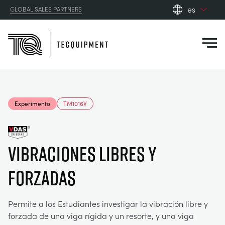
es
GLOBAL SALES PARTNERS
en_gb
Close
es
de
fr
PRODUCTS
ru
Experimento
TM1016V
pt
APPLICATIONS
AERODINÁMICA
zh
VIBRACIONES LIBRES Y
RESOURCES
ENERGÍA SOLAR
AEROESPACIAL
FORZADAS
ABOUT US
INGENIERÍA DE CONTROL
AGRICULTURA
DOWNLOADS
Permite a los Estudiantes investigar la vibración libre y
CONTACT US
forzada de una viga rígida y un resorte, y una viga
OPTICAL EXTENSOMETRY
AUTOMOTRIZ
BLOG
ABOUT US