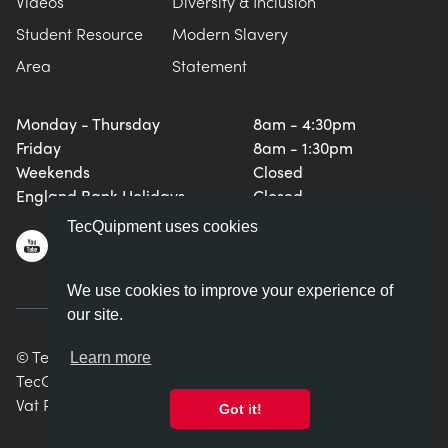
Videos
Diversity & Inclusion
Student Resource
Modern Slavery
Area
Statement
Monday - Thursday
8am - 4:30pm
Friday
8am - 1:30pm
Weekends
Closed
England Bank Holidays
Closed
TecQuipment uses cookies
We use cookies to improve your experience of
our site.
© TecQuipment Ltd. All rights reserved.
Learn more
TecQuipment Ltd is registered in England No. 06587107.
Vat Registration Number 935 2705 23
Got it!