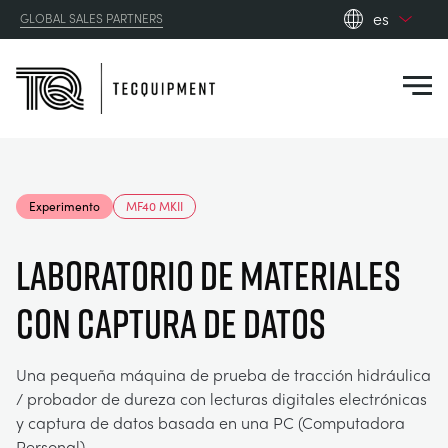
es
GLOBAL SALES PARTNERS
en_gb
Close
es
de
fr
PRODUCTS
ru
Experimento
MF40 MKII
pt
APPLICATIONS
AERODINÁMICA
zh
LABORATORIO DE MATERIALES
RESOURCES
CON CAPTURA DE DATOS
ENERGÍA SOLAR
AEROESPACIAL
ABOUT US
INGENIERÍA DE CONTROL
AGRICULTURA
DOWNLOADS
Una pequeña máquina de prueba de tracción hidráulica
/ probador de dureza con lecturas digitales electrónicas
CONTACT US
y captura de datos basada en una PC (Computadora
OPTICAL EXTENSOMETRY
AUTOMOTRIZ
BLOG
ABOUT US
Personal).