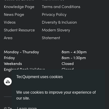
Knowledge Page
Terms and Conditions
News Page
Privacy Policy
Videos
Diversity & Inclusion
Student Resource
Modern Slavery
Area
Statement
Monday - Thursday
8am - 4:30pm
Friday
8am - 1:30pm
Weekends
Closed
England Bank Holidays
Closed
TecQuipment uses cookies
We use cookies to improve your experience of
our site.
© TecQuipment Ltd. All rights reserved.
Learn more