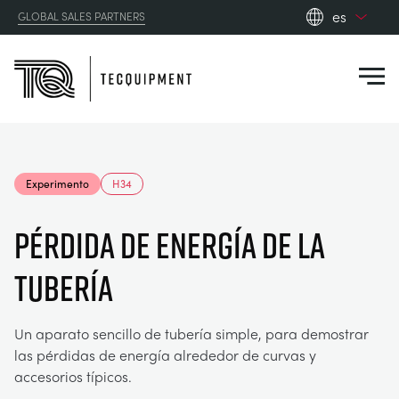
es
GLOBAL SALES PARTNERS
en_gb
Close
es
de
fr
PRODUCTS
ru
Experimento
H34
pt
APPLICATIONS
AERODINÁMICA
zh
PÉRDIDA DE ENERGÍA DE LA
RESOURCES
TUBERÍA
ENERGÍA SOLAR
AEROESPACIAL
ABOUT US
INGENIERÍA DE CONTROL
AGRICULTURA
DOWNLOADS
Un aparato sencillo de tubería simple, para demostrar
las pérdidas de energía alrededor de curvas y
CONTACT US
accesorios típicos.
OPTICAL EXTENSOMETRY
AUTOMOTRIZ
BLOG
ABOUT US