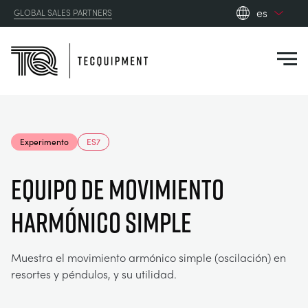
es
GLOBAL SALES PARTNERS
en_gb
Close
es
de
fr
PRODUCTS
ru
Experimento
ES7
pt
APPLICATIONS
AERODINÁMICA
zh
EQUIPO DE MOVIMIENTO
RESOURCES
HARMÓNICO SIMPLE
ENERGÍA SOLAR
AEROESPACIAL
ABOUT US
INGENIERÍA DE CONTROL
AGRICULTURA
DOWNLOADS
Muestra el movimiento armónico simple (oscilación) en
resortes y péndulos, y su utilidad.
CONTACT US
OPTICAL EXTENSOMETRY
AUTOMOTRIZ
BLOG
ABOUT US