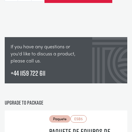
If you have any questions or
you'd like to discuss a product,
please call us.
+44 1159 722 611
Upgrade to package
Paquete
ESB5
PAQUETE DE EQUIPOS DE