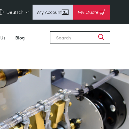
Deutsch
My Account
My Quote
English (en)
Espanol (es)
 Us
Blog
Deutsch (de)
Français (fr)
Pусский (ru)
中國人 (zh)