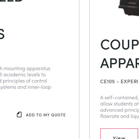
S
COUP
APPA
ch mounting apparatus
ll academic levels to
principles of control
CE105 - EXPER
 systems and inner-loop
A self-contained
allow students at
advanced princip
ADD TO MY QUOTE
flowrate and liqu
View