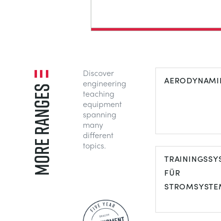
Discover
AERODYNAMI
engineering
MORE RANGES
teaching
equipment
spanning
many
different
topics.
TRAININGSSY
FÜR
STROMSYSTE