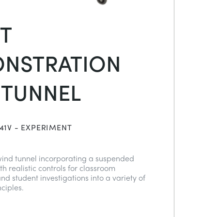
T
NSTRATION
 TUNNEL
41V - EXPERIMENT
wind tunnel incorporating a suspended
th realistic controls for classroom
d student investigations into a variety of
nciples.