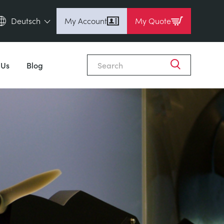
Deutsch
My Account
My Quote
English (en)
Espanol (es)
 Us
Blog
Deutsch (de)
Français (fr)
Pусский (ru)
中國人 (zh)