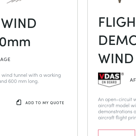
FLIGH
 WIND
DEMO
00mm
WIND
KAGE
c wind tunnel with a working
AF
and 600 mm long.
An open-circuit 
ADD TO MY QUOTE
aircraft model wi
demonstrations an
aircraft flight pri