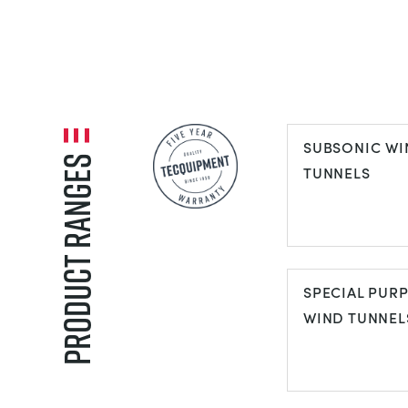
SUBSONIC WI
Product Ranges
TUNNELS
SUBSONIC W
TUNNELS
SPECIAL PUR
WIND TUNNEL