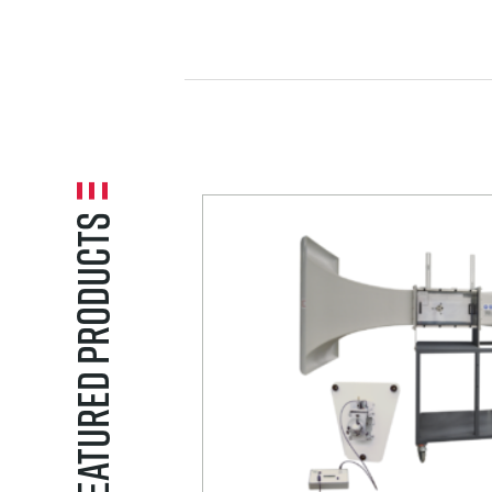
SPECIAL
PURPOSE W
TUNNELS
Featured Products