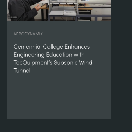
AERODYNAMIK
Centennial College Enhances
Engineering Education with
TecQuipment’s Subsonic Wind
AE
Tunnel
Le
Un
Te
Wi